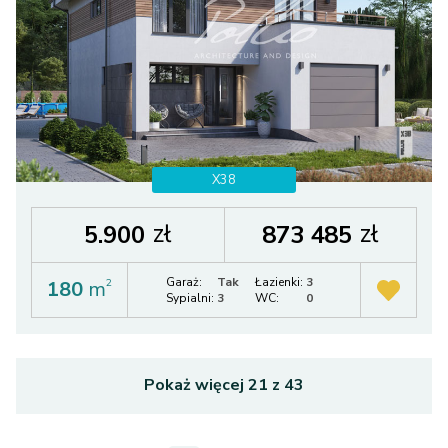
X38
zł
zł
5.900
873 485
Garaż:
Tak
Łazienki:
3
180
m
2
Sypialni:
3
WC:
0
Pokaż więcej
21
z
43