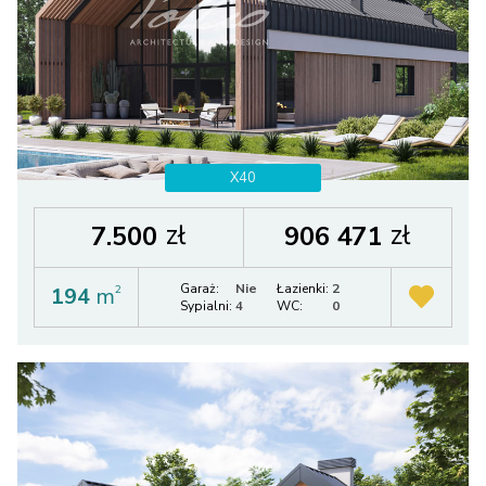
X40
zł
zł
7.500
906 471
Garaż:
Nie
Łazienki:
2
194
m
2
Sypialni:
4
WC:
0