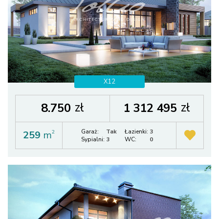
X12
zł
zł
8.750
1 312 495
Garaż:
Tak
Łazienki:
3
259
m
2
Sypialni:
3
WC:
0