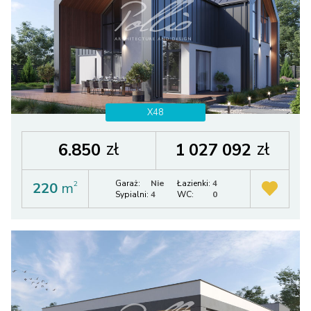
X48
zł
zł
6.850
1 027 092
Garaż:
Nie
Łazienki:
4
220
m
2
Sypialni:
4
WC:
0