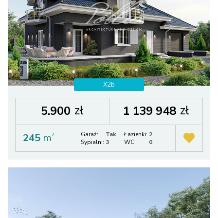
X2b
zł
zł
5.900
1 139 948
Garaż:
Tak
Łazienki:
2
245
m
2
Sypialni:
3
WC:
0