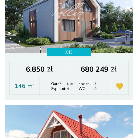
X49
zł
zł
6.850
680 249
Garaż:
Nie
Łazienki:
3
146
m
2
Sypialni:
4
WC:
0