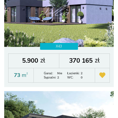
X43
zł
zł
5.900
370 165
Garaż:
Nie
Łazienki:
2
73
m
2
Sypialni:
2
WC:
0