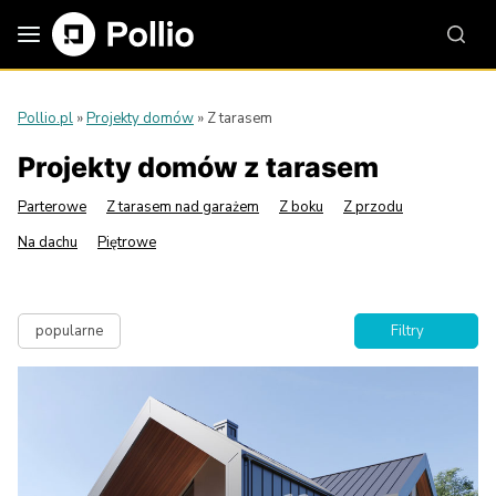
Pollio.pl
»
Projekty domów
»
Z tarasem
Projekty domów z tarasem
Parterowe
Z tarasem nad garażem
Z boku
Z przodu
Na dachu
Piętrowe
popularne
Filtry