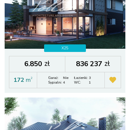
X25
zł
zł
6.850
836 237
Garaż:
Nie
Łazienki:
3
172
m
2
Sypialni:
4
WC:
1