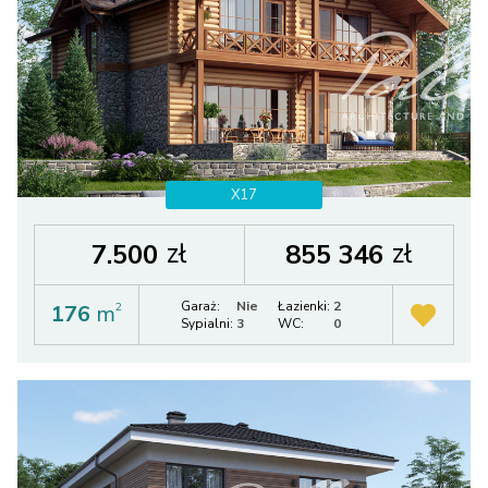
X17
zł
zł
7.500
855 346
Garaż:
Nie
Łazienki:
2
176
m
2
Sypialni:
3
WC:
0