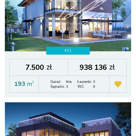
X11
zł
zł
7.500
938 136
Garaż:
Nie
Łazienki:
3
193
m
2
Sypialni:
3
WC:
0