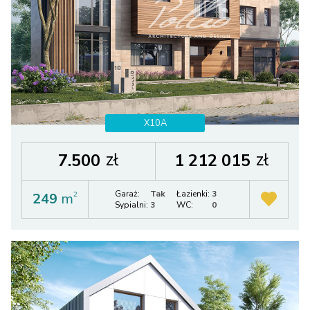
X10A
zł
zł
7.500
1 212 015
Garaż:
Tak
Łazienki:
3
249
m
2
Sypialni:
3
WC:
0