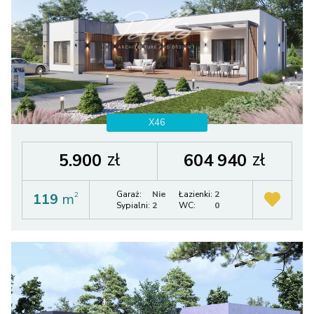
X46
zł
zł
5.900
604 940
Garaż:
Nie
Łazienki:
2
119
m
2
Sypialni:
2
WC:
0