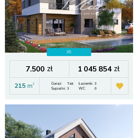
X5
zł
zł
7.500
1 045 854
Garaż:
Tak
Łazienki:
3
215
m
2
Sypialni:
3
WC:
0