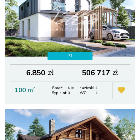
P1
zł
zł
6.850
506 717
Garaż:
Nie
Łazienki:
1
100
m
2
Sypialni:
3
WC:
1