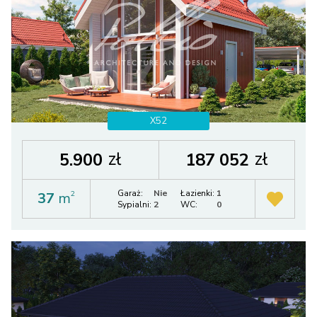
X52
zł
zł
5.900
187 052
Garaż:
Nie
Łazienki:
1
37
m
2
Sypialni:
2
WC:
0