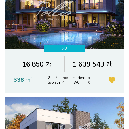
X8
zł
zł
16.850
1 639 543
Garaż:
Nie
Łazienki:
4
338
m
2
Sypialni:
4
WC:
0