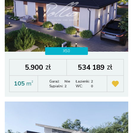
X50
zł
zł
5.900
534 189
Garaż:
Nie
Łazienki:
2
105
m
2
Sypialni:
2
WC:
0