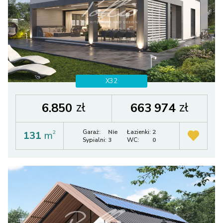
X32
zł
zł
6.850
663 974
Garaż:
Nie
Łazienki:
2
131
m
2
Sypialni:
3
WC:
0