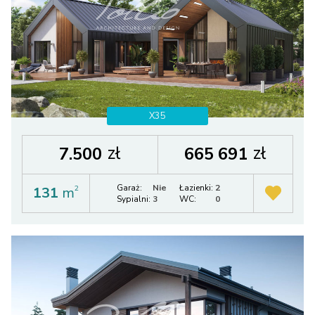
X35
zł
zł
7.500
665 691
Garaż:
Nie
Łazienki:
2
131
m
2
Sypialni:
3
WC:
0