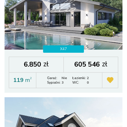
X47
zł
zł
6.850
605 546
Garaż:
Nie
Łazienki:
2
119
m
2
Sypialni:
3
WC:
0