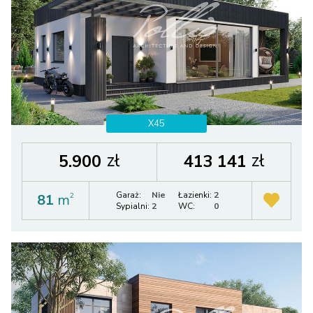
X45
zł
zł
5.900
413 141
Garaż:
Nie
Łazienki:
2
81
m
2
Sypialni:
2
WC:
0