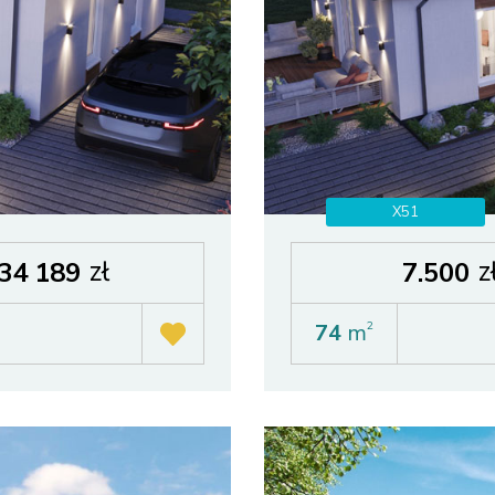
X51
zł
z
34 189
7.500
74
m
2