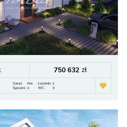
ł
zł
750 632
Garaż:
Nie
Łazienki:
1
Sypialni:
2
WC:
0