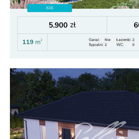
X46
zł
5.900
6
Garaż:
Nie
Łazienki:
2
119
m
2
Sypialni:
2
WC:
0