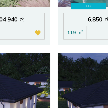
X47
zł
z
04 940
6.850
119
m
2