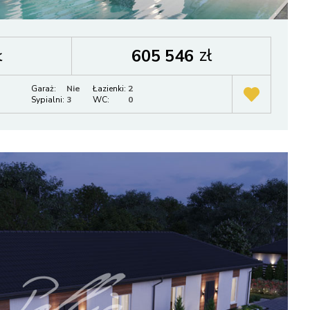
ł
zł
605 546
Garaż:
Nie
Łazienki:
2
Sypialni:
3
WC:
0