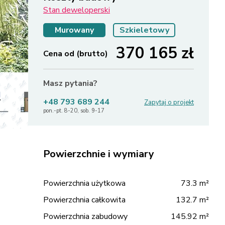
Stan deweloperski
Murowany
Szkieletowy
370 165
zł
Cena od (brutto)
Masz pytania?
+48 793 689 244
Zapytaj o projekt
pon.-pt. 8-20, sob. 9-17
Powierzchnie i wymiary
Powierzchnia użytkowa
73.3 m²
Powierzchnia całkowita
132.7 m²
Powierzchnia zabudowy
145.92 m²