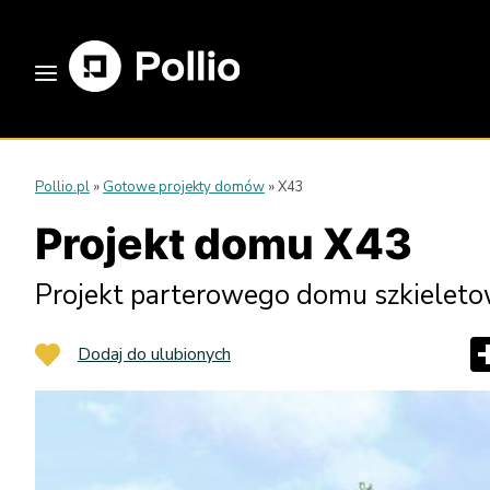
Pollio.pl
»
Gotowe projekty domów
»
X43
Projekt domu X43
Projekt parterowego domu szkieletow
Dodaj do ulubionych