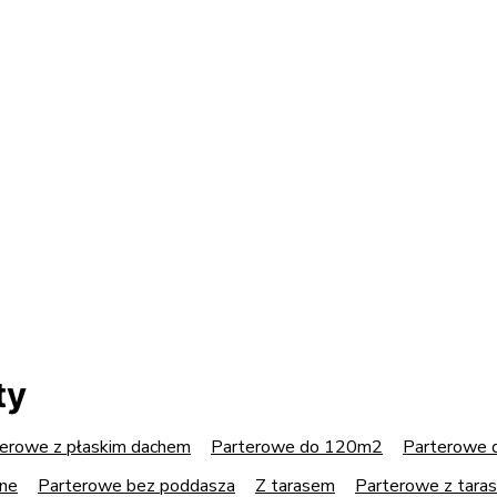
ty
erowe z płaskim dachem
Parterowe do 120m2
Parterowe
nne
Parterowe bez poddasza
Z tarasem
Parterowe z tara