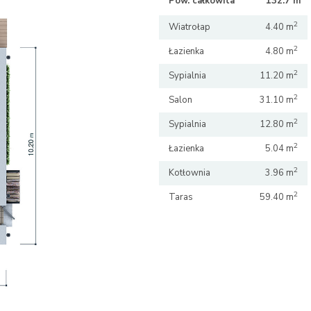
Pow. całkowita
132.7 m
132.7 m
2
Wiatrołap
4.40 m
2
Łazienka
4.80 m
2
Sypialnia
11.20 m
2
Salon
31.10 m
2
Sypialnia
12.80 m
2
Łazienka
5.04 m
2
Kotłownia
3.96 m
2
Taras
59.40 m