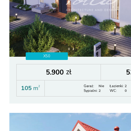
X50
zł
5.900
5
Garaż:
Nie
Łazienki:
2
105
m
2
Sypialni:
2
WC:
0