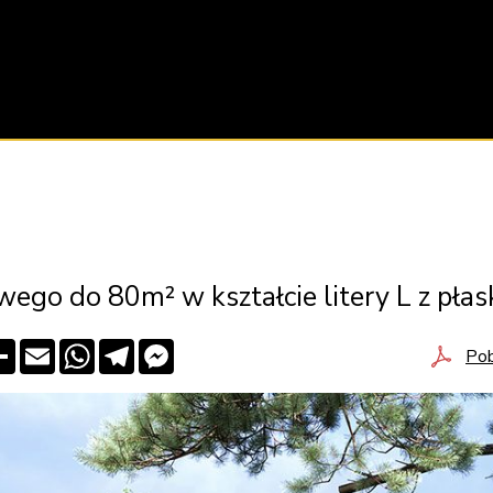
ego do 80m² w kształcie litery L z pł
Share
Email
WhatsApp
Telegram
Messenger
Pob