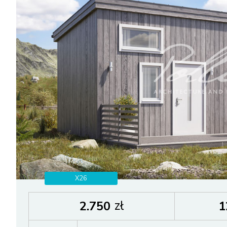
X26
zł
2.750
1