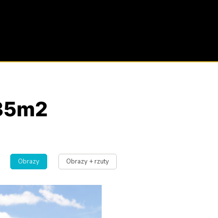
 35m2
Obrazy
Obrazy + rzuty