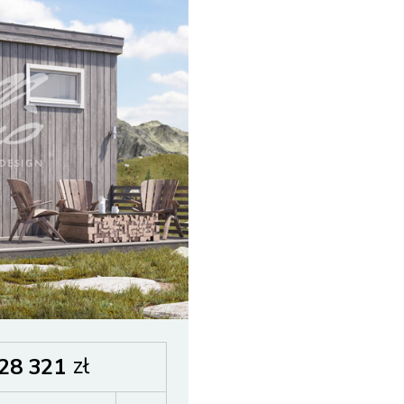
zł
28 321