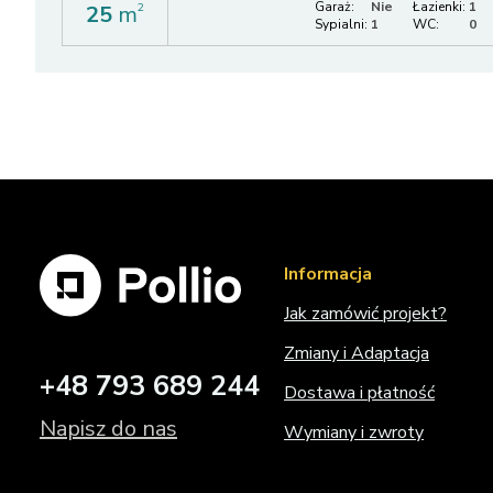
Garaż:
Nie
Łazienki:
1
25
m
2
Sypialni:
1
WC:
0
Informacja
Jak zamówić projekt?
Zmiany i Adaptacja
+48 793 689 244
Dostawa i płatność
Napisz do nas
Wymiany i zwroty