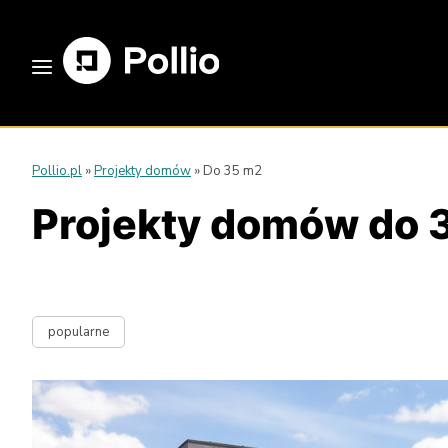
Pollio.pl
»
Projekty domów
»
Do 35 m2
Projekty domów do
popularne