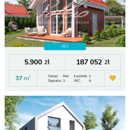
X52
zł
zł
5.900
187 052
Garaż:
Nie
Łazienki:
1
37
m
2
Sypialni:
2
WC:
0