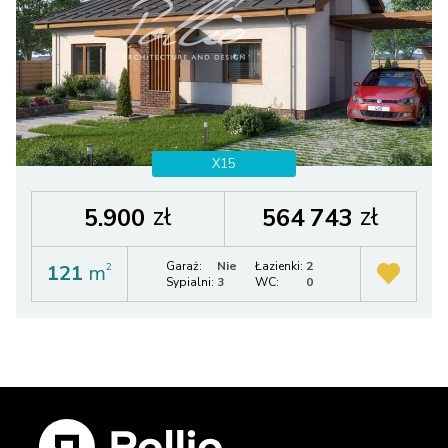
X15
zł
zł
5.900
564 743
Garaż:
Nie
Łazienki:
2
121
m
2
Sypialni:
3
WC:
0