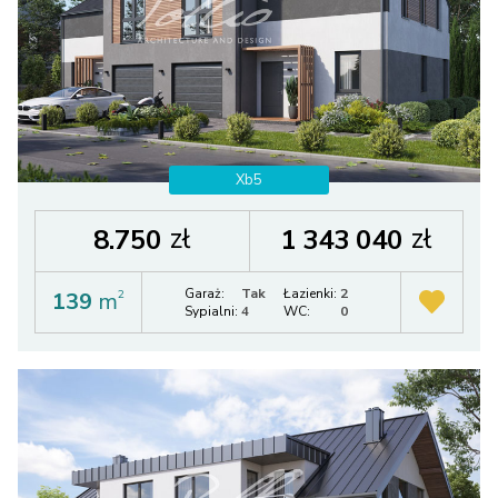
Xb5
zł
zł
8.750
1 343 040
Garaż:
Tak
Łazienki:
2
139
m
2
Sypialni:
4
WC:
0