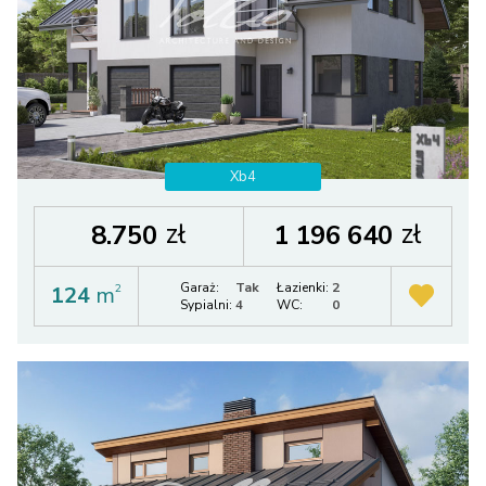
Xb4
zł
zł
8.750
1 196 640
Garaż:
Tak
Łazienki:
2
124
m
2
Sypialni:
4
WC:
0