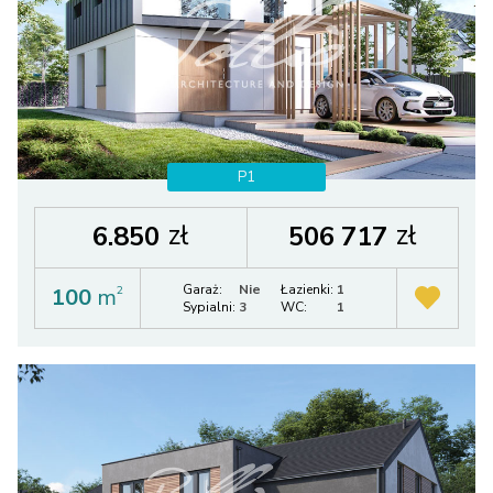
P1
zł
zł
6.850
506 717
Garaż:
Nie
Łazienki:
1
100
m
2
Sypialni:
3
WC:
1