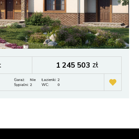
ł
zł
1 245 503
Garaż:
Nie
Łazienki:
2
Sypialni:
2
WC:
0