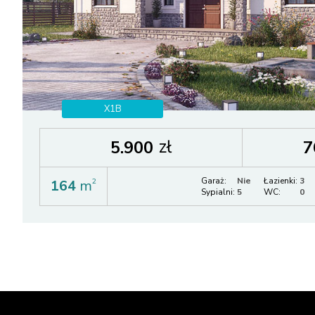
X1B
zł
5.900
7
Garaż:
Nie
Łazienki:
3
164
m
2
Sypialni:
5
WC:
0