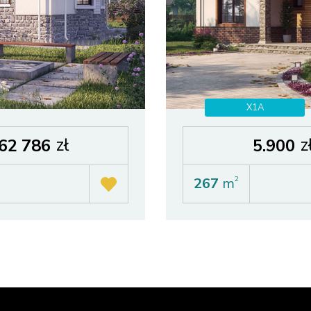
X1A
zł
z
62 786
5.900
267
m
2