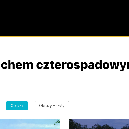
dachem czterospadow
Obrazy
Obrazy + rzuty