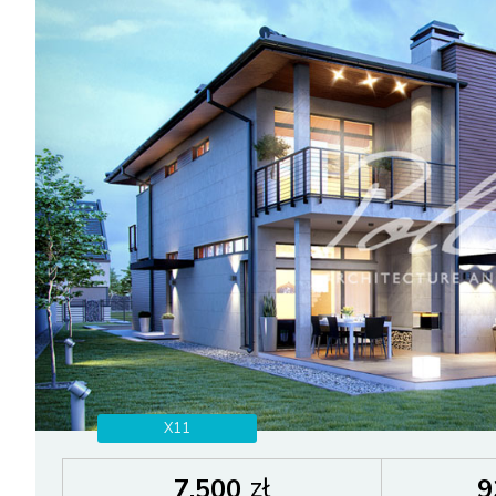
X11
zł
7.500
9