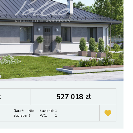
ł
zł
527 018
Garaż:
Nie
Łazienki:
1
Sypialni:
3
WC:
1