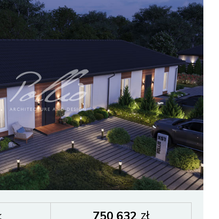
ł
zł
750 632