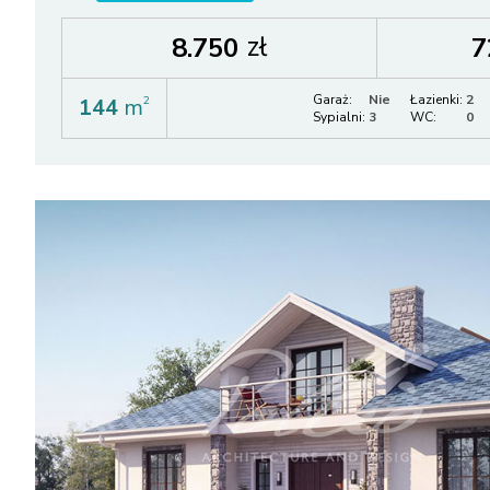
zł
8.750
7
Garaż:
Nie
Łazienki:
2
144
m
2
Sypialni:
3
WC:
0