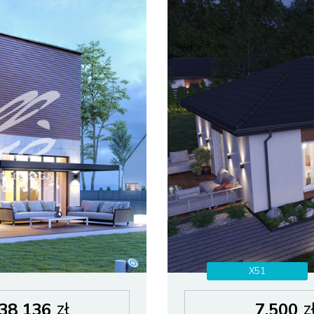
X51
zł
z
38 136
7.500