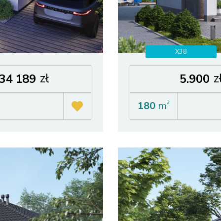
X38
zł
z
34 189
5.900
180
m
2