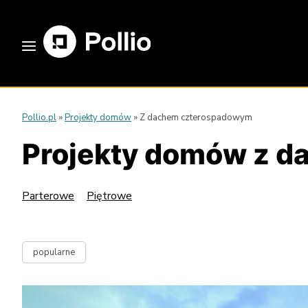
Pollio.pl
»
Projekty domów
»
Z dachem czterospadowym
Projekty domów z 
Parterowe
Piętrowe
popularne