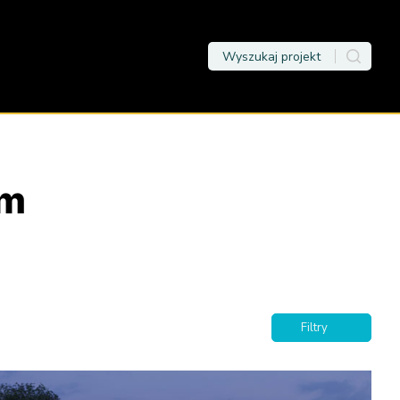
ym
Filtry