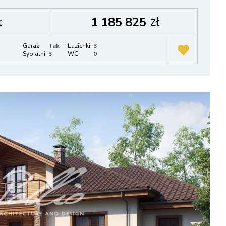
ł
zł
1 185 825
Garaż:
Tak
Łazienki:
3
Sypialni:
3
WC:
0