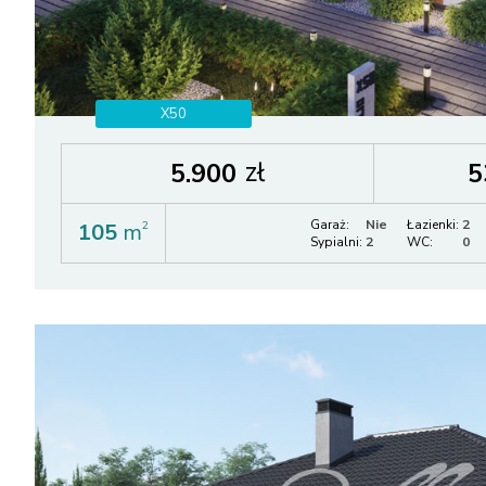
X50
zł
5.900
5
Garaż:
Nie
Łazienki:
2
105
m
2
Sypialni:
2
WC:
0