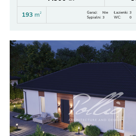
Garaż:
Nie
Łazienki:
3
193
m
2
Sypialni:
3
WC:
0