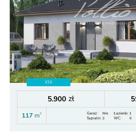
X36
zł
5.900
5
Garaż:
Nie
Łazienki:
1
117
m
2
Sypialni:
2
WC:
0