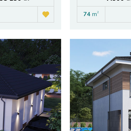
74
m
2