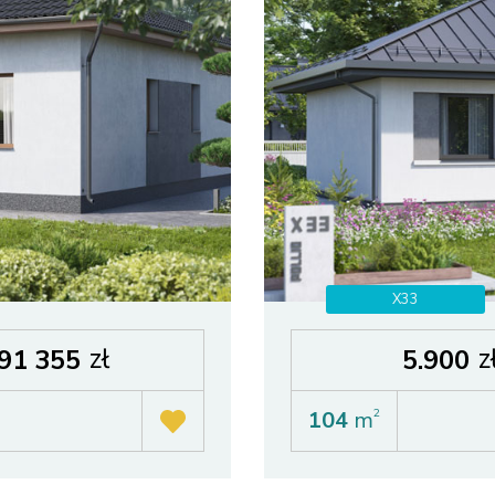
X33
zł
z
91 355
5.900
104
m
2