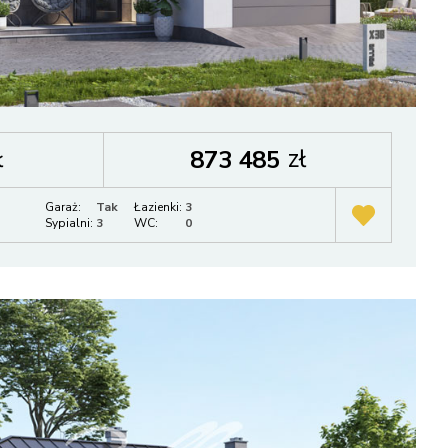
ł
zł
873 485
Garaż:
Tak
Łazienki:
3
Sypialni:
3
WC:
0