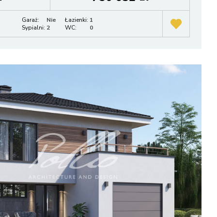
Garaż:
Nie
Łazienki:
1
Sypialni:
2
WC:
0