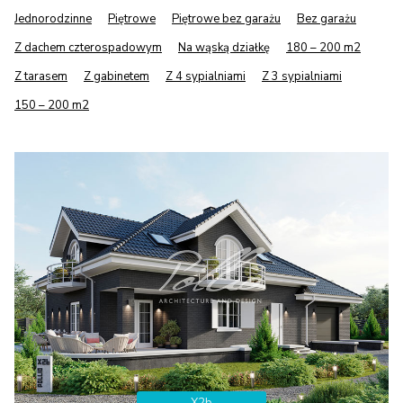
Jednorodzinne
Piętrowe
Piętrowe bez garażu
Bez garażu
Z dachem czterospadowym
Na wąską działkę
180 – 200 m2
Z tarasem
Z gabinetem
Z 4 sypialniami
Z 3 sypialniami
150 – 200 m2