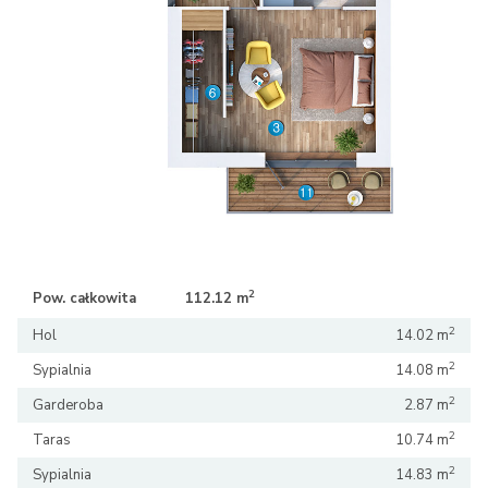
2
2
Pow. całkowita
112.12 m
112.12 m
2
Hol
14.02 m
2
Sypialnia
14.08 m
2
Garderoba
2.87 m
2
Taras
10.74 m
2
Sypialnia
14.83 m