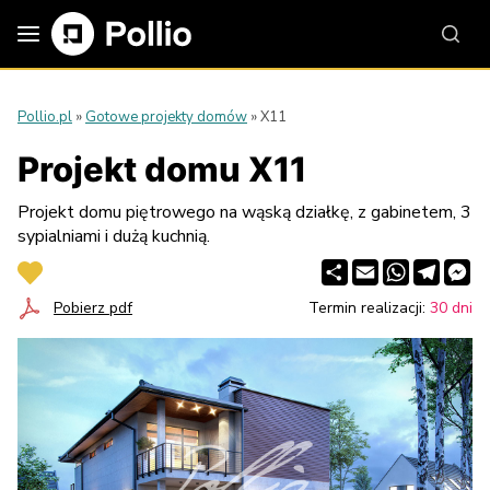
Pollio.pl
»
Gotowe projekty domów
»
X11
Projekt domu X11
Projekt domu piętrowego na wąską działkę, z gabinetem, 3
sypialniami i dużą kuchnią.
Share
Email
WhatsApp
Telegr
Me
Pobierz pdf
Termin realizacji:
30 dni