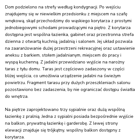
Dom podzielono na strefy według kondygnacji. Po wejściu
znajdujemy się w niewielkim przedsionku z miejscem na szafę
wnękową, skąd przechodzimy do wąskiego korytarza z prostymi
jednobiegowymi schodami prowadzącymi na piętro. Z korytarza
dostępna jest wspólna łazienka, gabinet oraz przestronna strefa
dzienna z otwartą kuchnią, jadalnią i salonem. Jej układ pozwala
na zaaranżowanie dużej przestrzeni rekreacyjnej oraz ustawienie
aneksu z barkiem, stołem jadalnianym, miejscem do pracy i
wyspą kuchenną. Z jadalni przewidziano wyjście na narożny
taras z tyłu domu. Taras jest częściowo zadaszony w części
bliżej wejścia, co umożliwia urządzenie jadalni na świeżym
powietrzu. Fragment tarasu przy dużych przeszkleniach salonu
pozostawiono bez zadaszenia, by nie ograniczać dostępu światła
do wnętrza.
Na piętrze zaprojektowano trzy sypialnie oraz dużą wspólną
łazienkę z pralnią. Jedna z sypialni posiada bezpośrednie wyjście
na balkon, prywatną łazienkę i garderobę. Z lewej strony
elewacji znajduje się trójkątny, wspólny balkon dostępny z
korytarza.