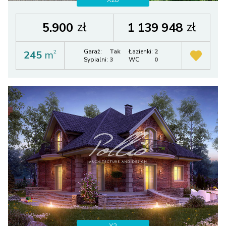
X2b
zł
zł
5.900
1 139 948
Garaż:
Tak
Łazienki:
2
245
m
2
Sypialni:
3
WC:
0