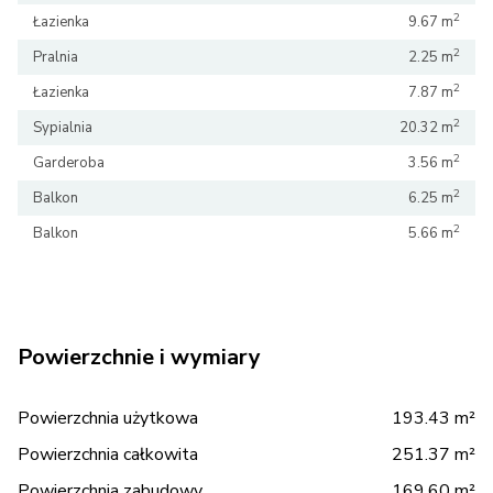
2
Łazienka
9.67 m
2
Pralnia
2.25 m
2
Łazienka
7.87 m
2
Sypialnia
20.32 m
2
Garderoba
3.56 m
2
Balkon
6.25 m
2
Balkon
5.66 m
Powierzchnie i wymiary
Powierzchnia użytkowa
193.43 m²
Powierzchnia całkowita
251.37 m²
Powierzchnia zabudowy
169.60 m²