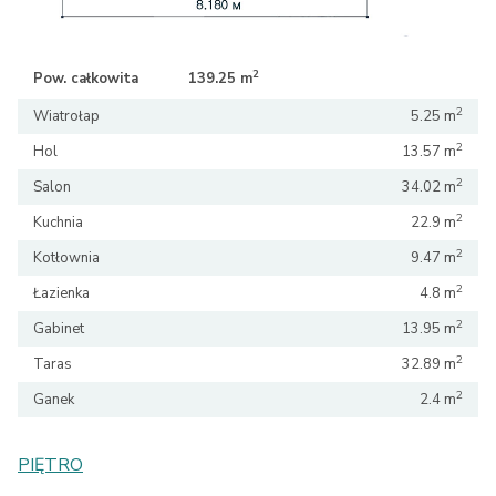
2
2
Pow. całkowita
139.25 m
139.25 m
2
Wiatrołap
5.25 m
2
Hol
13.57 m
2
Salon
34.02 m
2
Kuchnia
22.9 m
2
Kotłownia
9.47 m
2
Łazienka
4.8 m
2
Gabinet
13.95 m
2
Taras
32.89 m
2
Ganek
2.4 m
PIĘTRO