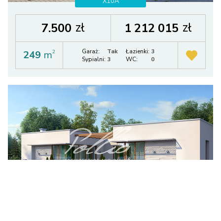
X10A
zł
zł
7.500
1 212 015
Garaż:
Tak
Łazienki:
3
249
m
2
Sypialni:
3
WC:
0