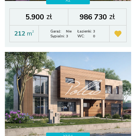
X2
zł
zł
5.900
986 730
Garaż:
Nie
Łazienki:
3
212
m
2
Sypialni:
3
WC:
0