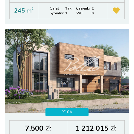
Garaż:
Tak
Łazienki:
2
245
m
2
Sypialni:
3
WC:
0
X10A
zł
zł
7.500
1 212 015