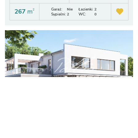
Garaż:
Nie
Łazienki:
2
267
m
2
Sypialni:
2
WC:
0
X29
zł
zł
8.750
1 155 755