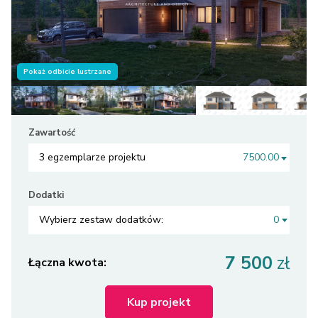
Pokaż odbicie lustrzane
Zawartość
3 egzemplarze projektu
7500.00
Dodatki
Wybierz zestaw dodatków:
0
7 500
zł
Łączna kwota:
Kup projekt