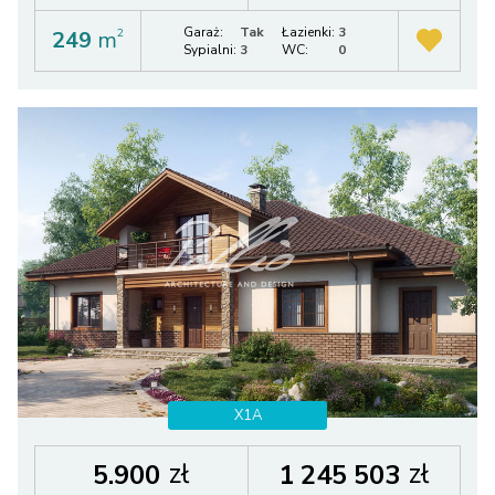
Garaż:
Tak
Łazienki:
3
249
m
2
Sypialni:
3
WC:
0
X1A
zł
zł
5.900
1 245 503