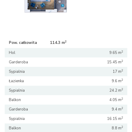
2
2
Pow. całkowita
114.3 m
114.3 m
2
Hol
9.65 m
2
Garderoba
15.45 m
2
Sypialnia
17 m
2
Łazienka
9.6 m
2
Sypialnia
24.2 m
2
Balkon
4.05 m
2
Garderoba
9.4 m
2
Sypialnia
16.15 m
2
Balkon
8.8 m