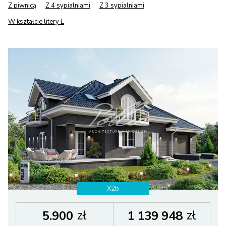
Z piwnicą
Z 4 sypialniami
Z 3 sypialniami
W kształcie litery L
X2b
zł
zł
5.900
1 139 948