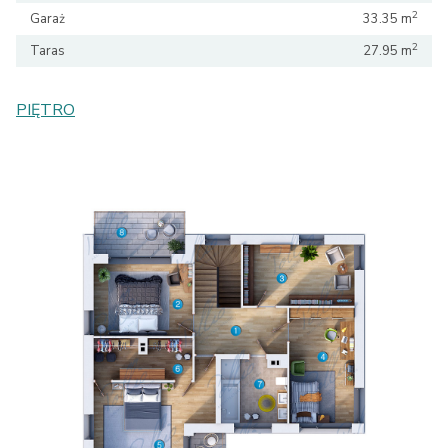
2
Garaż
33.35 m
2
Taras
27.95 m
PIĘTRO