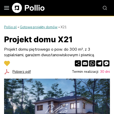
Pollio.pl
»
Gotowe projekty domów
»
X21
Projekt domu X21
Projekt domu piętrowego o pow. do 300 m², z 3
sypialniami, garażem dwustanowiskowym i piwnicą.
Share
Email
WhatsApp
Telegr
Me
Pobierz pdf
Termin realizacji:
30 dni