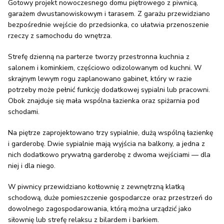
Gotowy projekt nowoczesnego domu piętrowego z piwnicą,
garażem dwustanowiskowym i tarasem. Z garażu przewidziano
bezpośrednie wejście do przedsionka, co ułatwia przenoszenie
rzeczy z samochodu do wnętrza.
Strefę dzienną na parterze tworzy przestronna kuchnia z
salonem i kominkiem, częściowo odizolowanym od kuchni. W
skrajnym lewym rogu zaplanowano gabinet, który w razie
potrzeby może pełnić funkcję dodatkowej sypialni lub pracowni.
Obok znajduje się mała wspólna łazienka oraz spiżarnia pod
schodami.
Na piętrze zaprojektowano trzy sypialnie, dużą wspólną łazienkę
i garderobę. Dwie sypialnie mają wyjścia na balkony, a jedna z
nich dodatkowo prywatną garderobę z dwoma wejściami — dla
niej i dla niego.
W piwnicy przewidziano kotłownię z zewnętrzną klatką
schodową, duże pomieszczenie gospodarcze oraz przestrzeń do
dowolnego zagospodarowania, którą można urządzić jako
siłownię lub strefę relaksu z bilardem i barkiem.