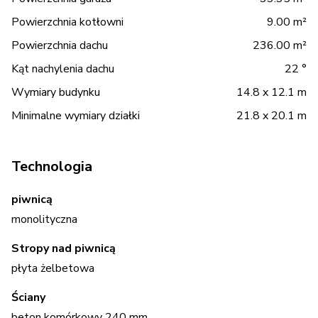
Powierzchnia kotłowni
9.00 m²
Powierzchnia dachu
236.00 m²
Kąt nachylenia dachu
22 °
Wymiary budynku
14.8 x 12.1 m
Minimalne wymiary działki
21.8 x 20.1 m
Technologia
piwnicą
monolityczna
Stropy nad piwnicą
płyta żelbetowa
Ściany
beton komórkowy 240 mm