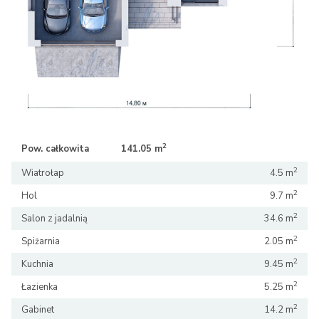
2
2
Pow. całkowita
141.05 m
141.05 m
2
Wiatrołap
4.5 m
2
Hol
9.7 m
2
Salon z jadalnią
34.6 m
2
Spiżarnia
2.05 m
2
Kuchnia
9.45 m
2
Łazienka
5.25 m
2
Gabinet
14.2 m