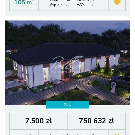
105
m
2
Sypialni:
2
WC:
0
X51
zł
zł
7.500
750 632