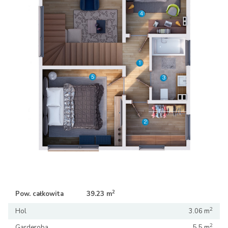
2
2
Pow. całkowita
39.23 m
39.23 m
2
Hol
3.06 m
2
Garderoba
5.5 m