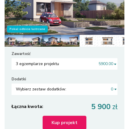
Pokaż odbicie lustrzane
Zawartość
3 egzemplarze projektu
5900.00
Dodatki
Wybierz zestaw dodatków:
0
5 900
zł
Łączna kwota:
Kup projekt