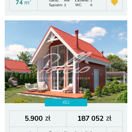
Garaż:
Nie
Łazienki:
1
74
m
2
Sypialni:
2
WC:
0
X52
zł
zł
5.900
187 052