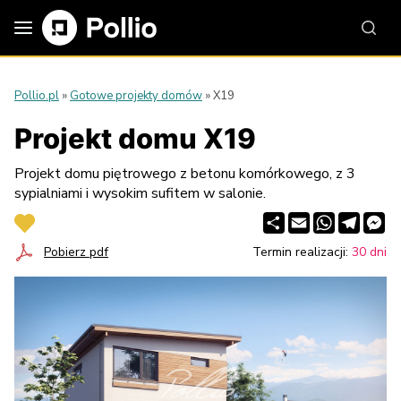
Pollio.pl
»
Gotowe projekty domów
»
X19
Projekt domu X19
Projekt domu piętrowego z betonu komórkowego, z 3
sypialniami i wysokim sufitem w salonie.
Share
Email
WhatsApp
Telegr
Me
Pobierz pdf
Termin realizacji:
30 dni