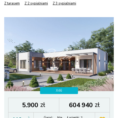
Z tarasem
Z 2 sypialniami
Z 3 sypialniami
X46
zł
zł
5.900
604 940
Garaż:
Nie
Łazienki:
2
2