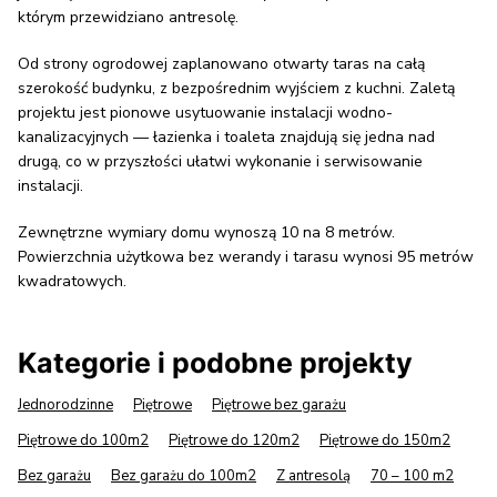
którym przewidziano antresolę.
Od strony ogrodowej zaplanowano otwarty taras na całą
szerokość budynku, z bezpośrednim wyjściem z kuchni. Zaletą
projektu jest pionowe usytuowanie instalacji wodno-
kanalizacyjnych — łazienka i toaleta znajdują się jedna nad
drugą, co w przyszłości ułatwi wykonanie i serwisowanie
instalacji.
Zewnętrzne wymiary domu wynoszą 10 na 8 metrów.
Powierzchnia użytkowa bez werandy i tarasu wynosi 95 metrów
kwadratowych.
Kategorie i podobne projekty
Jednorodzinne
Piętrowe
Piętrowe bez garażu
Piętrowe do 100m2
Piętrowe do 120m2
Piętrowe do 150m2
Bez garażu
Bez garażu do 100m2
Z antresolą
70 – 100 m2