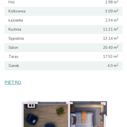
2
Hol
1.98 m
2
Kotłownia
3.09 m
2
Łazienka
2.34 m
2
Kuchnia
11.31 m
2
Sypialnia
13.14 m
2
Salon
20.40 m
2
Taras
17.53 m
2
Ganek
4.0 m
PIĘTRO