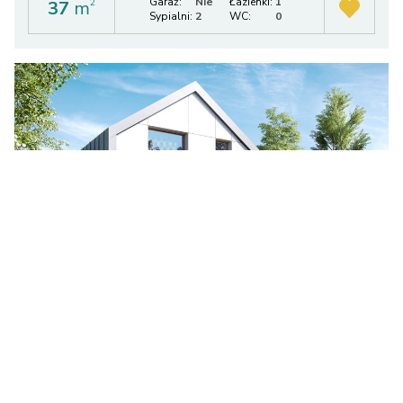
Garaż:
Nie
Łazienki:
1
37
m
2
Sypialni:
2
WC:
0
P1
zł
zł
6.850
506 717