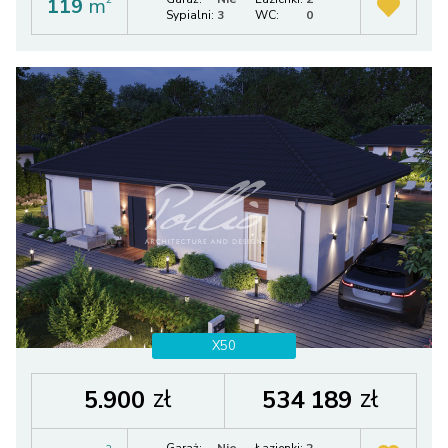
119
m
Sypialni:
3
WC:
0
X50
zł
zł
5.900
534 189
Garaż:
Nie
Łazienki:
2