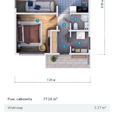
2
2
Pow. całkowita
77.16 m
77.16 m
2
Wiatrołap
3.37 m